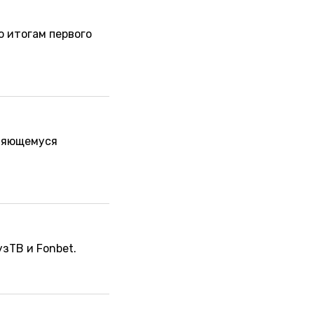
о итогам первого
вляющемуся
узТВ и Fonbet.