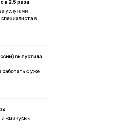
 в 2,5 раза
за услугами
 специалиста в
ссии) выпустила
 работать с уже
ах
» и «минусы»