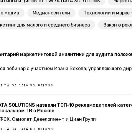
йтинги и цифры от TWIGA DATA SOLUTIONS
Маркети
е медиа
Медианосители
Технологии и марке
кетинг для малого и среднего бизнеса
Закон о рек
ентарий маркетинговой аналитики для аудита полож
тся вебинар с участием Ивана Вехова, управляющего ди
Т TWIGA DATA SOLUTIONS
ATA SOLUTIONS назвали ТОП-10 рекламодателей катег
локальном ТВ в Москве
 ФСК, Самолет Девелопмент и Циан Групп
Т TWIGA DATA SOLUTIONS