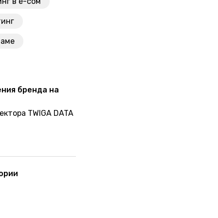
нг в е-cом
тинг
ламе
ения бренда на
ректора TWIGA DATA
ории