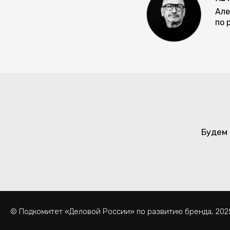
Але
по 
Будем 
© Подкомитет «Деловой России» по развитию бренда, 202