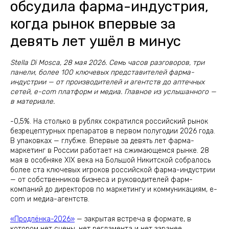
обсудила фарма-индустрия,
когда рынок впервые за
девять лет ушёл в минус
Stella Di Mosca, 28 мая 2026. Семь часов разговоров, три
панели, более 100 ключевых представителей фарма-
индустрии — от производителей и агентств до аптечных
сетей, e-com платформ и медиа. Главное из услышанного —
в материале.
-0,5%. На столько в рублях сократился российский рынок
безрецептурных препаратов в первом полугодии 2026 года.
В упаковках — глубже. Впервые за девять лет фарма-
маркетинг в России работает на сжимающемся рынке. 28
мая в особняке XIX века на Большой Никитской собралось
более ста ключевых игроков российской фарма-индустрии
— от собственников бизнеса и руководителей фарм-
компаний до директоров по маркетингу и коммуникациям, e-
com и медиа-агентств.
«Продлёнка-2026»
— закрытая встреча в формате, в
котором нет сцены, нет регламента и нет заранее