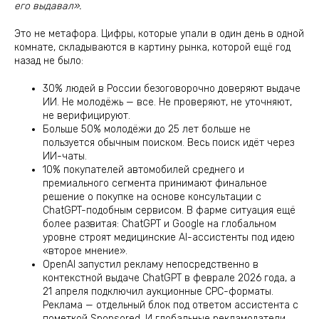
его выдавал».
Это не метафора. Цифры, которые упали в один день в одной
комнате, складываются в картину рынка, которой ещё год
назад не было:
30% людей в России безоговорочно доверяют выдаче
ИИ. Не молодёжь — все. Не проверяют, не уточняют,
не верифицируют.
Больше 50% молодёжи до 25 лет больше не
пользуется обычным поиском. Весь поиск идёт через
ИИ-чаты.
10% покупателей автомобилей среднего и
премиального сегмента принимают финальное
решение о покупке на основе консультации с
ChatGPT-подобным сервисом. В фарме ситуация ещё
более развитая: ChatGPT и Google на глобальном
уровне строят медицинские AI-ассистенты под идею
«второе мнение».
OpenAI запустил рекламу непосредственно в
контекстной выдаче ChatGPT в феврале 2026 года, а
21 апреля подключил аукционные CPC-форматы.
Реклама — отдельный блок под ответом ассистента с
пометкой Sponsored. И глобальные рекламодатели