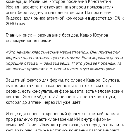
коммерции. Различие, которое обозначил Константин
Исанин: ассистент отвечает на вопросы пользователя,
агент берёт задачу и выполняет её сам. По прогнозам
Яндекса, доля рынка агентной коммерции вырастет до 10% к
2030 году.
Главный риск — размывание брендов. Кадыр Юсупов
сформулировал прямо:
«Это начали классические маркетплейсы. Они привнесли
формат: одна витрина, цена и отзывы. Если хорошая цена и
хорошие отзывы — заказываешь. И это убивает бренды. Та
же логика приходит в e-com и в агентную коммерцию».
Защитный фактор для фармы, по словам Кадыра Юсупова:
путь клиента часто заканчивается в аптеке. Там есть
сервис, есть консультация фармацевта, есть человеческий
контакт. Это не уйдёт в ИИ полностью, но та часть пути,
которая до аптеки, через ИИ уже идёт.
И ещё один очень откровенный фрагмент третьей панели —
про реальную практику внедрения ИИ внутри фарма-
компаний. Павел Ладуткин рассказал, что нередко слышит в
кулуарах одну и ту же историю: компании разворачивают