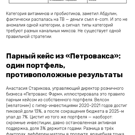
Категория витаминов и пробиотиков, заметил Абдулин,
фактически распалась на ТВ — деньги съел e-com. И это не
аномалия одной категории, а сигнал: типы категорий
требуют разных канальных миксов. Не существует одной
правильной стратегии.
Парный кейс из «Петровакса»:
один портфель,
противоположные результаты
Анастасия Старикова, управляющий директор розничного
бизнеса «Петровакс Фарм», иллюстрировала это правило
парным кейсом из собственного портфеля. Велсон
(мелатонин) с гипер-инвестициями 2020–2021 годов достиг
пиковой доли 13%, а после сокращения бюджета в 2025-м
упал до 7%. Цистит из того же портфеля — наоборот:
скромные инвестиции, давно остановленная активная
поддержка, доля 3% держится годами. Разница в трёх
факторах: дифференциаторы в продукте, врачебная точка