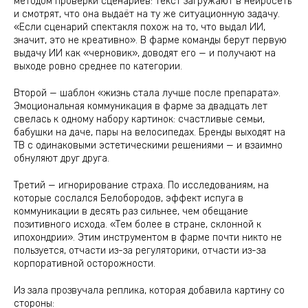
методом проверки сценариев: текст загружают в нейросеть
и смотрят, что она выдаёт на ту же ситуационную задачу.
«Если сценарий спектакля похож на то, что выдал ИИ,
значит, это не креативно». В фарме команды берут первую
выдачу ИИ как «черновик», доводят его — и получают на
выходе ровно среднее по категории.
Второй — шаблон «жизнь стала лучше после препарата».
Эмоциональная коммуникация в фарме за двадцать лет
свелась к одному набору картинок: счастливые семьи,
бабушки на даче, пары на велосипедах. Бренды выходят на
ТВ с одинаковыми эстетическими решениями — и взаимно
обнуляют друг друга.
Третий — игнорирование страха. По исследованиям, на
которые сослался Белобородов, эффект испуга в
коммуникации в десять раз сильнее, чем обещание
позитивного исхода. «Тем более в стране, склонной к
ипохондрии». Этим инструментом в фарме почти никто не
пользуется, отчасти из-за регуляторики, отчасти из-за
корпоративной осторожности.
Из зала прозвучала реплика, которая добавила картину со
стороны: