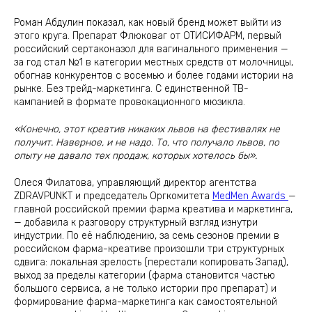
Роман Абдулин показал, как новый бренд может выйти из
этого круга. Препарат Флюковаг от ОТИСИФАРМ, первый
российский сертаконазол для вагинального применения —
за год стал №1 в категории местных средств от молочницы,
обогнав конкурентов с восемью и более годами истории на
рынке. Без трейд-маркетинга. С единственной ТВ-
кампанией в формате провокационного мюзикла.
«Конечно, этот креатив никаких львов на фестивалях не
получит. Наверное, и не надо. То, что получало львов, по
опыту не давало тех продаж, которых хотелось бы».
Олеся Филатова, управляющий директор агентства
ZDRAVPUNKT и председатель Оргкомитета
MedMen Awards
—
главной российской премии фарма креатива и маркетинга,
— добавила к разговору структурный взгляд изнутри
индустрии. По её наблюдению, за семь сезонов премии в
российском фарма-креативе произошли три структурных
сдвига: локальная зрелость (перестали копировать Запад),
выход за пределы категории (фарма становится частью
большого сервиса, а не только истории про препарат) и
формирование фарма-маркетинга как самостоятельной