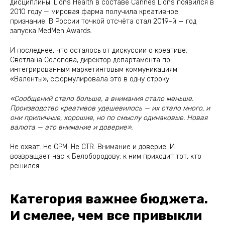
дисциплины. Lions Health в составе Cannes Lions появился в
2010 году — мировая фарма получила креативное
признание. В России точкой отсчёта стал 2019-й — год
запуска MedMen Awards.
И последнее, что осталось от дискуссии о креативе.
Светлана Солопова, директор департамента по
интегрированным маркетинговым коммуникациям
«Валенты», сформулировала это в одну строку:
«Сообщений стало больше, а внимания стало меньше.
Производство креативов удешевилось — их стало много, и
они приличные, хорошие, но по смыслу одинаковые. Новая
валюта — это внимание и доверие».
Не охват. Не CPM. Не CTR. Внимание и доверие. И
возвращает нас к Белобородову: к ним приходит тот, кто
решился.
Категория важнее бюджета.
И смелее, чем все привыкли