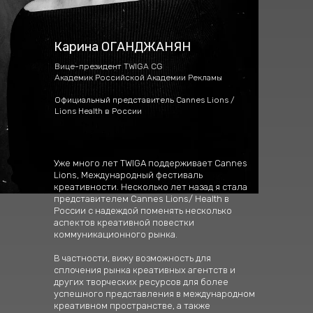
Карина ОГАНДЖАНЯН
Вице-президент TWIGA CG
Академик Российской Академии Рекламы
Официальный представитель Cannes Lions /
Lions Health в России
Уже много лет TWIGA поддерживает Cannes
Lions, Международный фестиваль
креативности. Несколько лет назад я стала
представителем Cannes Lions/ Health в
России с надеждой поменять несколько
аспектов креативной повестки
коммуникационного рынка.
В частности, вижу возможность для
сплочения рынка креативных агентств и
других творческих ресурсов для более
успешного представления в международном
креативном пространстве, а также