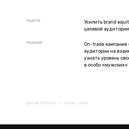
ЗАДАЧА
Усилить brand equi
целевой аудитории
РЕШЕНИЕ
On-trade кампания 
аудитории на взаи
узнать уровень св
в особо «мужских» 
ДРУГИЕ ПРОЕКТЫ
/
DIGITAL TWIGA