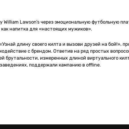
ty William Lawson’s через эмоциональную футбольную пл
 как напитка для «настоящих мужиков».
«Узнай длину своего килта и вызови друзей на бой!», 
модействие с брендом. Ответив на ряд простых вопросо
оей брутальности, измеренных длиной виртуального ки
заведениях, поддержали кампанию в offline.