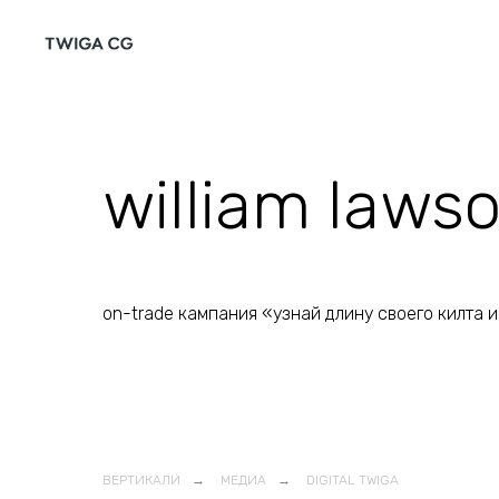
william lawso
on-trade кампания «узнай длину своего килта и
ВЕРТИКАЛИ
→
МЕДИА
→
DIGITAL TWIGA